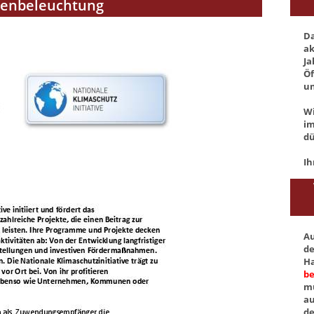
lenbeleuchtung
Da
ak
Ja
Öf
un
Wi
im
dü
Ih
Au
de
Ha
be
mü
au
de