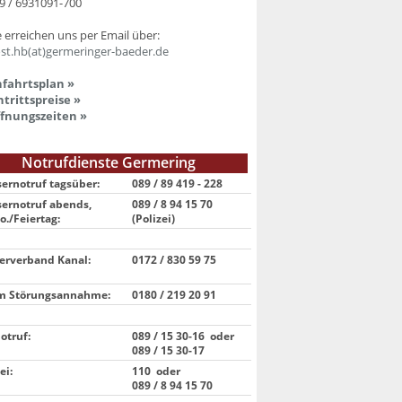
9 / 6931091-700
e erreichen uns per Email über:
st.hb(at)germeringer-baeder.de
fahrtsplan »
ntrittspreise »
fnungszeiten »
Notrufdienste Germering
ernotruf tagsüber:
089 / 89 419 - 228
ernotruf abends,
089 / 8 94 15 70
o./Feiertag:
(Polizei)
rverband Kanal:
0172 / 830 59 75
m Störungsannahme:
0180 / 219 20 91
otruf:
089 / 15 30-16 oder
089 / 15 30
-17
ei:
110 oder
089 / 8 94 15 70