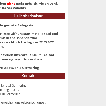
oken
nicht
mehr möglich. Vielen Dank
r Ihr Verständnis.
Hallenbadsaison
hr geehrte Badegäste,
r letze Öffnungstag im Hallenbad und
mit das Saisonende wird
raussichtlich Freitag, der 22.05.2026
in.
r freuen uns darauf, Sie im Freibad
rmering begrüßen zu dürfen.
re Stadtwerke Germering
Kontakt
llenbad Germering
x-Reger-Str. 7
110 Germering
e erreichen uns telefonisch unter: