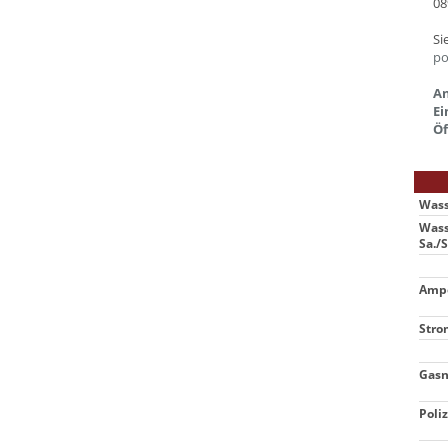
08
Si
po
An
Ei
Öf
Wass
Wass
Sa./S
Ampe
Stro
Gasn
Poliz