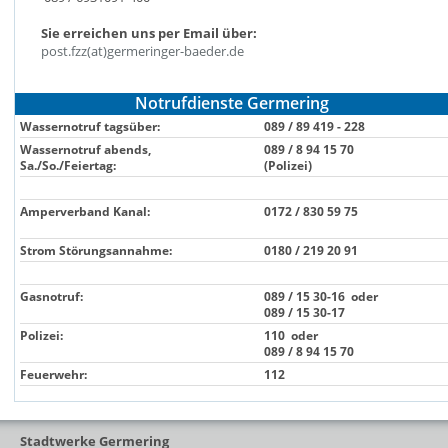
Sie erreichen uns per Email über:
post.fzz(at)germeringer-baeder.de
Notrufdienste Germering
Wassernotruf tagsüber:
089 / 89 419 - 228
Wassernotruf abends,
089 / 8 94 15 70
Sa./So./Feiertag:
(Polizei)
Amperverband Kanal:
0172 / 830 59 75
Strom Störungsannahme:
0180 / 219 20 91
Gasnotruf:
089 / 15 30-16 oder
089 / 15 30
-17
Polizei:
110 oder
089 / 8 94 15 70
Feuerwehr:
112
Stadtwerke Germering